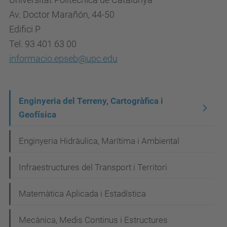
Av. Doctor Marañón, 44-50
Edifici P
Tel. 93 401 63 00
informacio.epseb@upc.edu
N
Enginyeria del Terreny, Cartogràfica i
Geofísica
a
v
Enginyeria Hidràulica, Marítima i Ambiental
e
g
Infraestructures del Transport i Territori
a
Matemàtica Aplicada i Estadística
c
i
Mecànica, Medis Continus i Estructures