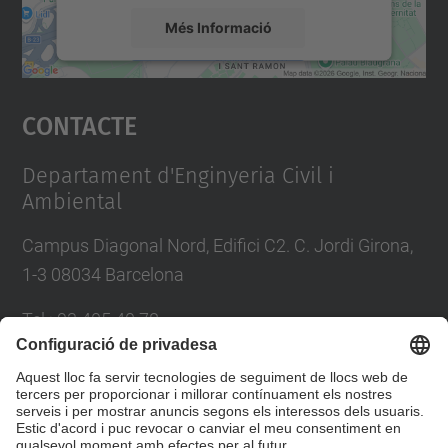
Més Informació
Accepta
Contacte
powered by
Usercentrics Consent
Management Platform
Departament d'Enginyeria Civil i
Ambiental
Campus Diagonal Nord, Edifici C2. C. Jordi Girona,
1-3 08034 Barcelona
Tel.
:
93 405 40 78
E-mail
:
usdi.camins@upc.edu
Directori UPC