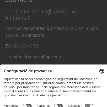
Management Platform
Departament d'Enginyeria Civil i
Ambiental
Campus Diagonal Nord, Edifici C2. C. Jordi Girona,
1-3 08034 Barcelona
Tel.
:
93 405 40 78
E-mail
:
usdi.camins@upc.edu
Directori UPC
Formulari de contacte
© UPC
Departament d’Enginyeria Civil i Ambiental