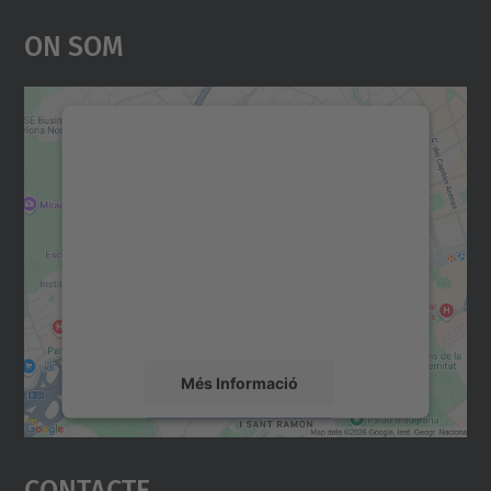
On Som
Necessitem el vostre
consentiment per carregar el
servei Google Maps!
Utilitzem un servei de tercers per incrustar
contingut del mapa que pugui recollir dades
sobre la vostra activitat. Reviseu-ne els
detalls i accepteu el servei per veure el
mapa.
Més Informació
Accepta
Contacte
powered by
Usercentrics Consent