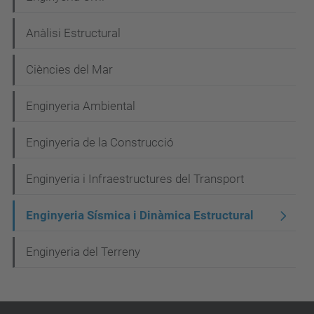
a
Anàlisi Estructural
v
e
Ciències del Mar
g
Enginyeria Ambiental
a
c
Enginyeria de la Construcció
i
Enginyeria i Infraestructures del Transport
ó
Enginyeria Sísmica i Dinàmica Estructural
Enginyeria del Terreny