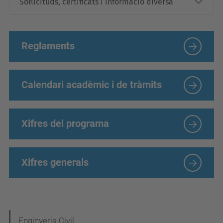
Sol·licituds, certificats i informació diversa
Reglaments
Calendari acadèmic i de tràmits
Xifres del programa
Xifres generals
N
Enginyeria Civil