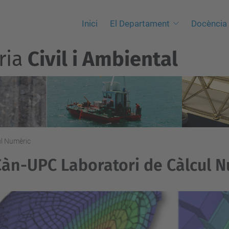
Inici
El Departament
Docència
ria
Civil i Ambiental
ul Numèric
àn-UPC Laboratori de Càlcul 