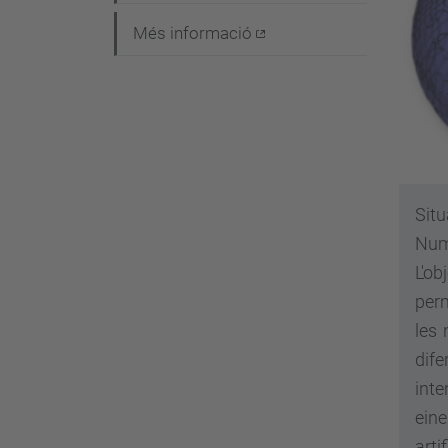
g
Més informació
a
c
i
ó
Situ
Num
L'o
perm
les 
dife
inte
eine
artif