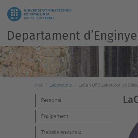
Departament d’Enginye
Inici
Laboratoris
LaCàn-UPC Laboratori de Càlc
LaC
N
Personal
a
Equipament
v
e
Treballs en curs