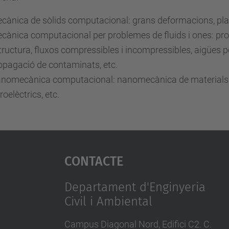
cànica de sòlids computacional: grans deformacions, plastic
cànica computacional per problemes de fluids i ones: probl
tructura, fluxos compressibles i incompressibles, aigües
opagació de contaminats, etc.
nomecànica computacional: nanomecànica de materials i 
roelèctrics, etc.
Contacte
Departament d'Enginyeria
Civil i Ambiental
Campus Diagonal Nord, Edifici C2. C.