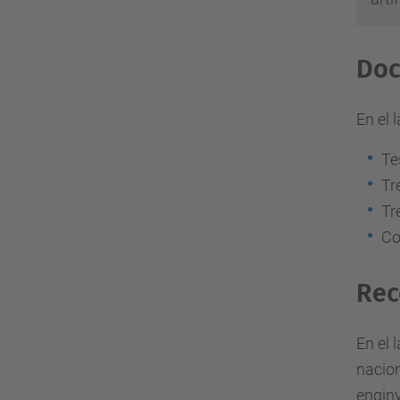
Doc
En el 
Te
Tr
Tr
Co
Rec
En el 
nacion
enginy