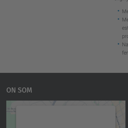
Me
Me
es
pr
Na
fer
On Som
Necessitem el vostre consentiment
per carregar el servei Google Maps!