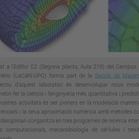
at a l'Edifici C2 (Segona planta, Aula 210) del Campus
èric (LaCàN-UPC) forma part de la
Secció de Matemà
bjectiu d'aquest laboratori és desenvolupar nous mo
etin fer la ciència i l'enginyeria més quantitativa i predi
nostres activitats és ser pioners en la modelació mate
rencials i la seva aproximació numèrica amb mètodes co
rdisciplinari s'organitza en tres programes de recerca int
s computacionals, mecanobiologia de cèl·lules i teixit
icials.