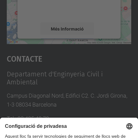
detalls i accepteu el servei per veure el
mapa.
Més Informació
Accepta
Contacte
powered by
Usercentrics Consent
Management Platform
Departament d'Enginyeria Civil i
Ambiental
Campus Diagonal Nord, Edifici C2. C. Jordi Girona,
1-3 08034 Barcelona
Tel.
:
93 405 40 78
E-mail
:
usdi.camins@upc.edu