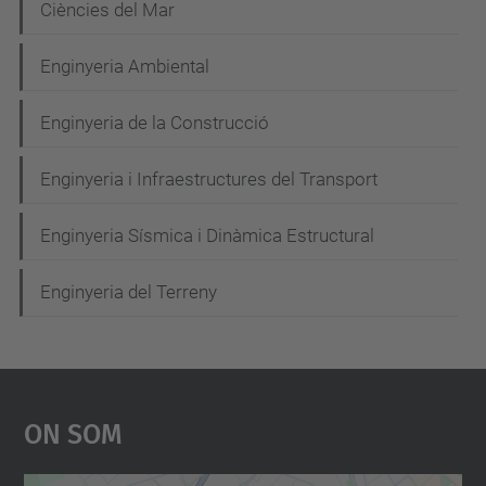
e
Ciències del Mar
g
Enginyeria Ambiental
a
c
Enginyeria de la Construcció
i
Enginyeria i Infraestructures del Transport
ó
Enginyeria Sísmica i Dinàmica Estructural
Enginyeria del Terreny
On Som