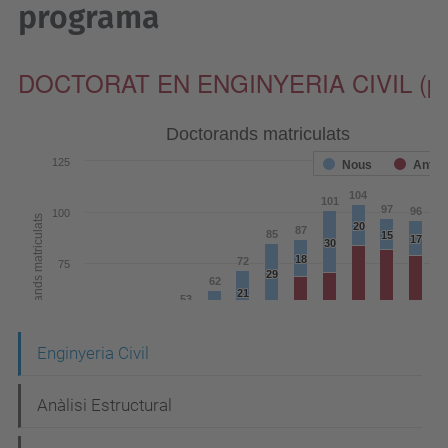
programa
N
Enginyeria Civil
a
Anàlisi Estructural
v