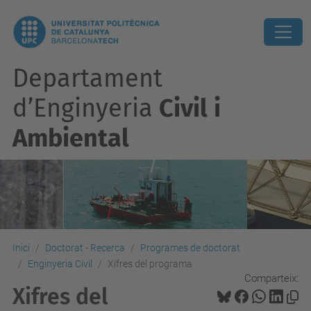
Departament
d’Enginyeria
Civil i
Ambiental
Inici
Doctorat - Recerca
Programes de doctorat
Enginyeria Civil
Xifres del programa
Comparteix:
Xifres del