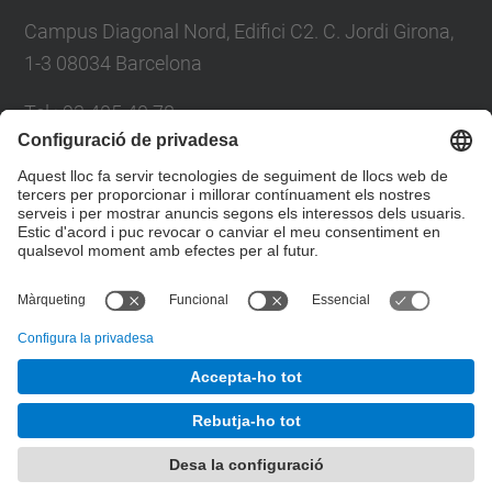
Campus Diagonal Nord, Edifici C2. C. Jordi Girona,
1-3 08034 Barcelona
Tel.
:
93 405 40 78
E-mail
:
usdi.camins@upc.edu
Directori UPC
Formulari de contacte
© UPC
Departament d’Enginyeria Civil i Ambiental
Desenvolupat amb
Mapa del lloc
Accessibilitat