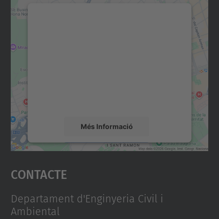
Necessitem el vostre
consentiment per carregar el
servei Google Maps!
Utilitzem un servei de tercers per incrustar
contingut del mapa que pugui recollir dades
sobre la vostra activitat. Reviseu-ne els
detalls i accepteu el servei per veure el
mapa.
Més Informació
Accepta
Contacte
powered by
Usercentrics Consent
Management Platform
Departament d'Enginyeria Civil i
Ambiental