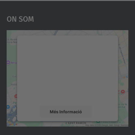
On Som
Necessitem el vostre
consentiment per carregar el
servei Google Maps!
Utilitzem un servei de tercers per incrustar
contingut del mapa que pugui recollir dades
sobre la vostra activitat. Reviseu-ne els
detalls i accepteu el servei per veure el
mapa.
Més Informació
Accepta