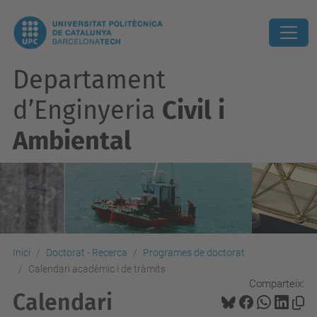
Departament
d’Enginyeria
Civil i
Ambiental
Inici
Doctorat - Recerca
Programes de doctorat
Calendari acadèmic i de tràmits
Comparteix:
Calendari