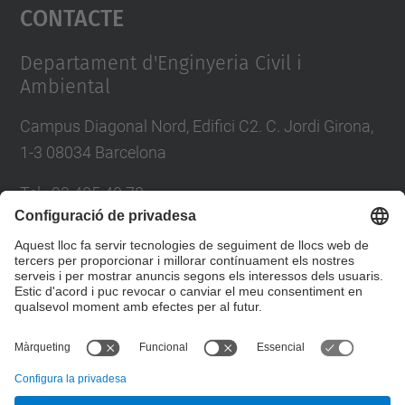
Contacte
powered by
Usercentrics Consent
Management Platform
Departament d'Enginyeria Civil i
Ambiental
Campus Diagonal Nord, Edifici C2. C. Jordi Girona,
1-3 08034 Barcelona
Tel.
:
93 405 40 78
E-mail
:
usdi.camins@upc.edu
Directori UPC
Formulari de contacte