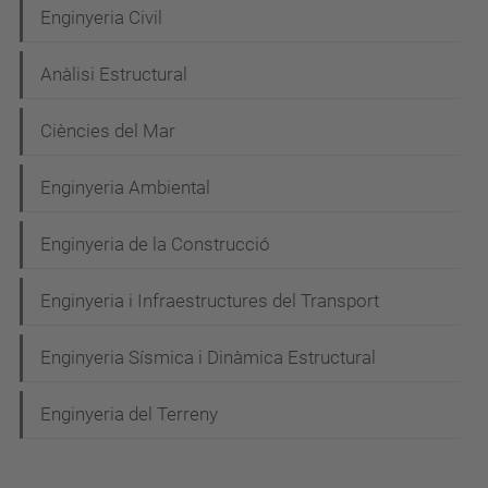
N
Enginyeria Civil
a
Anàlisi Estructural
v
e
Ciències del Mar
g
Enginyeria Ambiental
a
c
Enginyeria de la Construcció
i
Enginyeria i Infraestructures del Transport
ó
Enginyeria Sísmica i Dinàmica Estructural
Enginyeria del Terreny