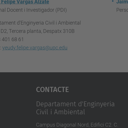
 Felipe Vargas Alzate
Jaim
al Docent i Investigador (PDI)
Perso
ament d'Enginyeria Civil i Ambiental
i D2, Tercera planta, Despatx 310B
3 401 68 61
:
yeudy.felipe.vargas@upc.edu
Contacte
Departament d'Enginyeria
Civil i Ambiental
Campus Diagonal Nord, Edifici C2. C.