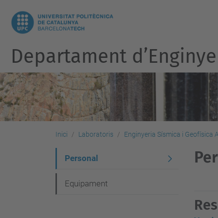
Departament d’Enginye
Inici
Laboratoris
Enginyeria Sísmica i Geofísica A
Per
N
Personal
a
Equipament
v
Res
e