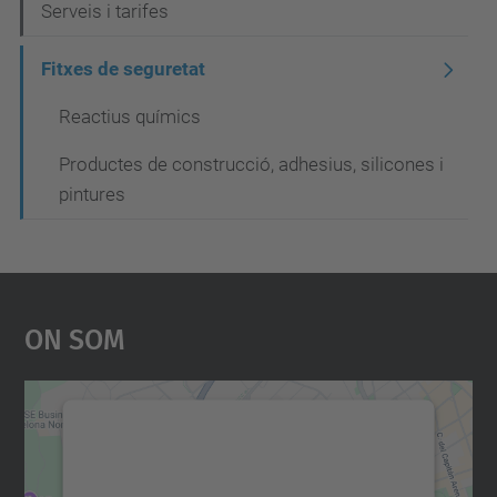
Serveis i tarifes
a
c
Fitxes de seguretat
i
Reactius químics
ó
Productes de construcció, adhesius, silicones i
pintures
On Som
Necessitem el vostre
consentiment per carregar el
servei Google Maps!