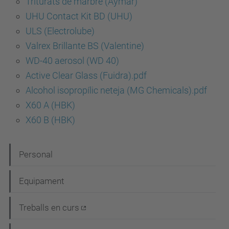
Triturats de marbre (Aymar)
UHU Contact Kit BD (UHU)
ULS (Electrolube)
Valrex Brillante BS (Valentine)
WD-40 aerosol (WD 40)
Active Clear Glass (Fuidra).pdf
Alcohol isopropílic neteja (MG Chemicals).pdf
X60 A (HBK)
X60 B (HBK)
N
Personal
a
Equipament
v
e
Treballs en curs
g