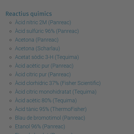
Reactius químics
Àcid nítric 2M (Panreac)
Àcid sulfúric 96% (Panreac)
Acetona (Panreac)
Acetona (Scharlau)
Acetat sòdic 3-H (Tequima)
Àcid acètic pur (Panreac)
Àcid cítric pur (Panreac)
Àcid clorhídric 37% (Fisher Scientific)
Àcid cítric monohidratat (Tequima)
Àcid acètic 80% (Tequima)
Àcid tànic 95% (ThermoFisher)
Blau de bromotimol (Panreac)
Etanol 96% (Panreac)