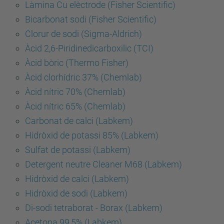
Làmina Cu elèctrode (Fisher Scientific)
Bicarbonat sodi (Fisher Scientific)
Clorur de sodi (Sigma-Aldrich)
Àcid 2,6-Piridinedicarboxilic (TCI)
Àcid bòric (Thermo Fisher)
Àcid clorhídric 37% (Chemlab)
Àcid nítric 70% (Chemlab)
Àcid nítric 65% (Chemlab)
Carbonat de calci (Labkem)
Hidròxid de potassi 85% (Labkem)
Sulfat de potassi (Labkem)
Detergent neutre Cleaner M68 (Labkem)
Hidròxid de calci (Labkem)
Hidròxid de sodi (Labkem)
Di-sodi tetraborat - Borax (Labkem)
Acetona 99,5% (Labkem)