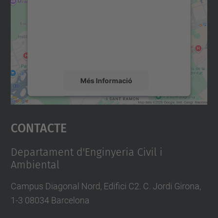
Utilitzem un servei de tercers per incrustar
contingut del mapa que pugui recollir dades
sobre la vostra activitat. Reviseu-ne els
detalls i accepteu el servei per veure el
mapa.
Més Informació
Accepta
Contacte
powered by
Usercentrics Consent
Management Platform
Departament d'Enginyeria Civil i
Ambiental
Campus Diagonal Nord, Edifici C2. C. Jordi Girona,
1-3 08034 Barcelona