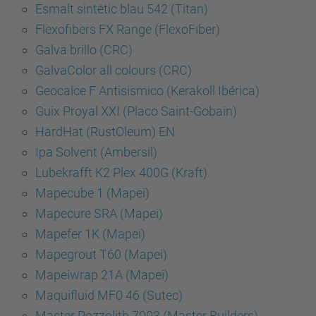
Esmalt sintètic blau 542 (Titan)
Flexofibers FX Range (FlexoFiber)
Galva brillo (CRC)
GalvaColor all colours (CRC)
Geocalce F Antisismico (Kerakoll Ibérica)
Guix Proyal XXI (Placo Saint-Gobain)
HardHat (RustOleum) EN
Ipa Solvent (Ambersil)
Lubekrafft K2 Plex 400G (Kraft)
Mapecube 1 (Mapei)
Mapecure SRA (Mapei)
Mapefer 1K (Mapei)
Mapegrout T60 (Mapei)
Mapeiwrap 21A (Mapei)
Maquifluid MF0 46 (Sutec)
Master Pozzolith 7003 (Master Builders)