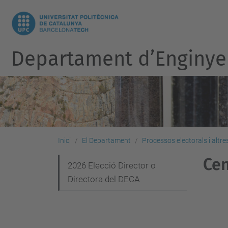
Departament d’Enginye
Inici
El Departament
Processos electorals i altr
Cen
N
2026 Elecció Director o
Directora del DECA
a
v
e