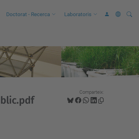
Cerca
C
Doctorat - Recerca
Laboratoris
e
r
c
a
a
v
a
n
Comparteix:
ç
blic.pdf
a
d
a
…