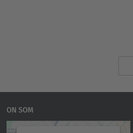
On Som