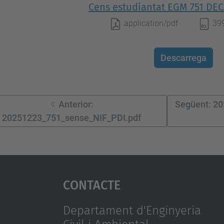
Cens estudiantat EGM 751 DEC
application/pdf
39
Descarrega
Anterior:
Següent: 202
20251223_751_sense_NIF_PDI.pdf
Contacte
Departament d'Enginyeria