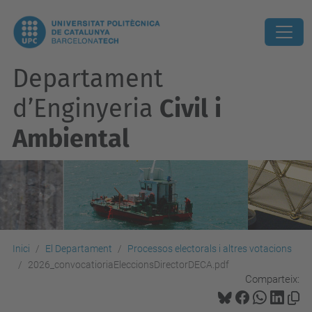
Departament
d’Enginyeria
Civil i
Ambiental
Inici
El Departament
Processos electorals i altres votacions
2026_convocatioriaEleccionsDirectorDECA.pdf
Comparteix: