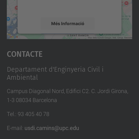
detalls i accepteu el servei per veure el
mapa.
Més Informació
Accepta
Contacte
powered by
Usercentrics Consent
Management Platform
Departament d'Enginyeria Civil i
Ambiental
Campus Diagonal Nord, Edifici C2. C. Jordi Girona,
1-3 08034 Barcelona
Tel.
:
93 405 40 78
E-mail
:
usdi.camins@upc.edu