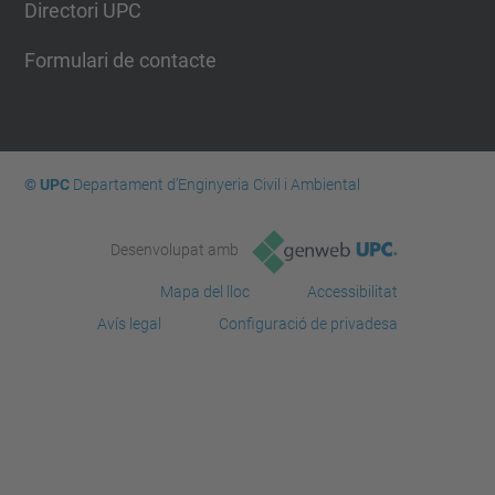
Directori UPC
Formulari de contacte
© UPC
Departament d’Enginyeria Civil i Ambiental
Desenvolupat amb
Mapa del lloc
Accessibilitat
Avís legal
Configuració de privadesa